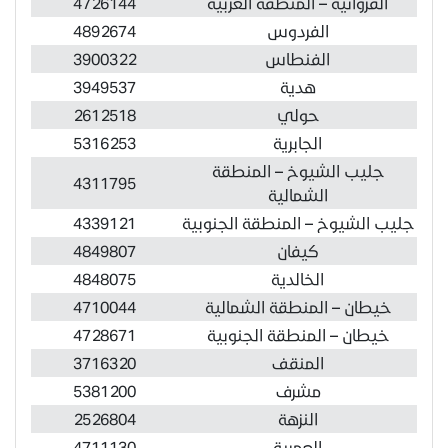
الفروانية – المنطقة الغربية
4726144
الفردوس
4892674
الفنطاس
3900322
هدية
3949537
حولي
2612518
الجابرية
5316253
جليب الشيوخ – المنطقة
4311795
الشمالية
جليب الشيوخ – المنطقة الجنوبية
4339121
كيفان
4849807
الخالدية
4848075
خيطان – المنطقة الشمالية
4710044
خيطان – المنطقة الجنوبية
4728671
المنقف
3716320
مشرف
5381200
النزهة
2526804
العمرية
4711130