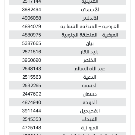
العديلية
2517144
الأحمدي
3982494
الأندلس
4906058
العارضية – المنطقة الشمالية
4884079
العرضية – المنطقة الجنوبية
4880975
بيان
5387665
بنيد القار
2571516
الظهر
3960690
عبد الله السالم
2548143
الدعية
2515563
الدسمة
2532265
دسمان
2447602
الدوحة
4874940
الفحيحيل
3911444
الفيحاء
2545353
الفروانية
4725148